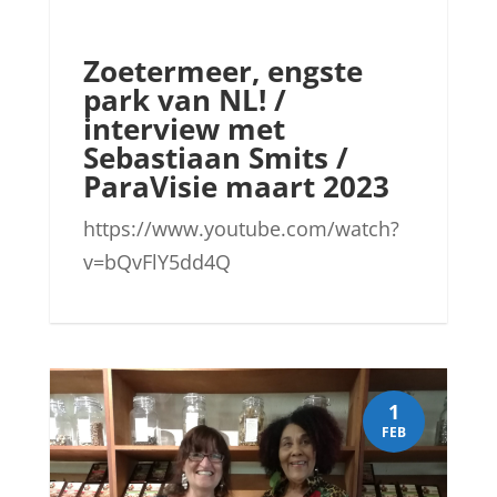
Zoetermeer, engste
park van NL! /
interview met
Sebastiaan Smits /
ParaVisie maart 2023
https://www.youtube.com/watch?
v=bQvFlY5dd4Q
1
FEB