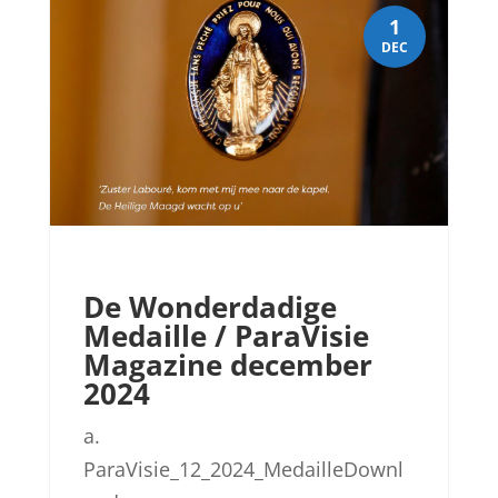
1
DEC
De Wonderdadige
Medaille / ParaVisie
Magazine december
2024
a.
ParaVisie_12_2024_MedailleDownl