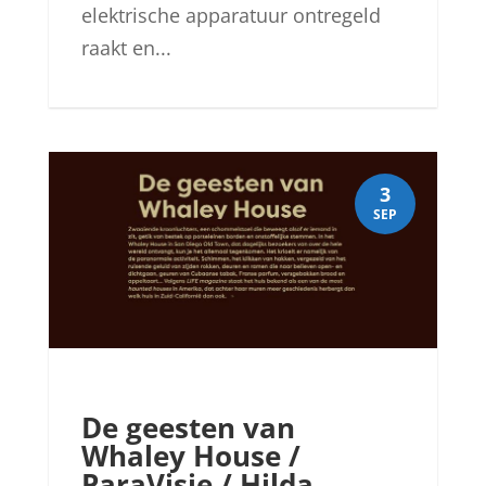
elektrische apparatuur ontregeld
raakt en...
3
SEP
De geesten van
Whaley House /
ParaVisie / Hilda