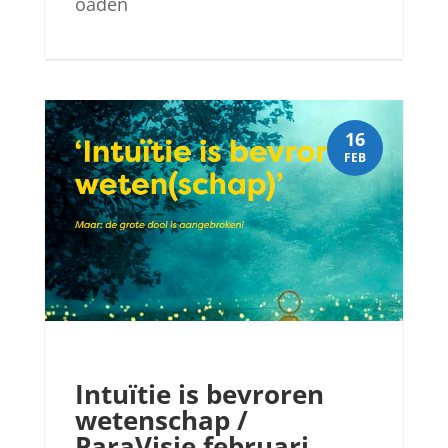
oaden
16
FEB
Intuïtie is bevroren
wetenschap /
ParaVisie februari